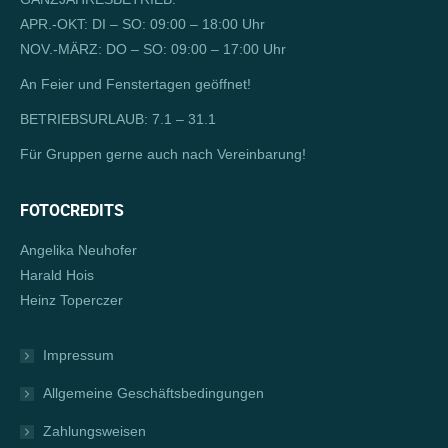
new
in
APR.-OKT: DI – SO: 09:00 – 18:00 Uhr
window
new
NOV.-MÄRZ: DO – SO: 09:00 – 17:00 Uhr
window
An Feier und Fenstertagen geöffnet!
BETRIEBSURLAUB: 7.1 – 31.1
Für Gruppen gerne auch nach Vereinbarung!
FOTOCREDITS
Angelika Neuhofer
Harald Hois
Heinz Toperczer
Impressum
Allgemeine Geschäftsbedingungen
Zahlungsweisen