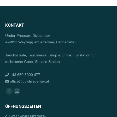
KONTAKT
Under Pressure Divecenter
A-4852 Weyregg am Attersee, Landeroith 1
Tauchschule, Tauchbasis, Shop & Office, Füllstation für
technische Gase, Service Station
+43 650 8000 477
office@up-divecenter.at
Finden Sie uns auf:
Facebook
E-
page
Mail
ÖFFNUNGSZEITEN
opens
page
in
opens
GANZJAHRESBETRIEB: