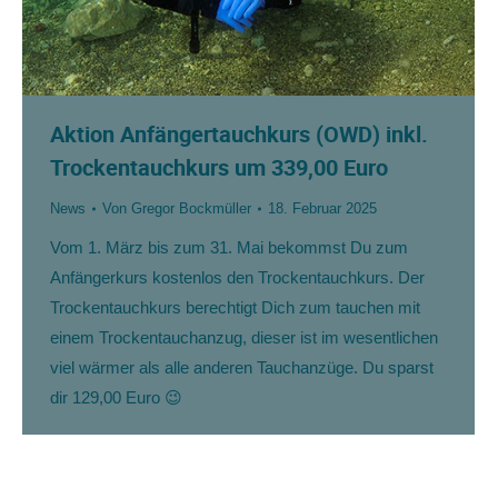
Aktion Anfängertauchkurs (OWD) inkl.
Trockentauchkurs um 339,00 Euro
News
Von
Gregor Bockmüller
18. Februar 2025
Vom 1. März bis zum 31. Mai bekommst Du zum
Anfängerkurs kostenlos den Trockentauchkurs. Der
Trockentauchkurs berechtigt Dich zum tauchen mit
einem Trockentauchanzug, dieser ist im wesentlichen
viel wärmer als alle anderen Tauchanzüge. Du sparst
dir 129,00 Euro 😉