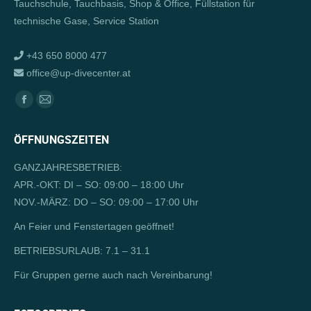
Tauchschule, Tauchbasis, Shop & Office, Füllstation für
technische Gase, Service Station
+43 650 8000 477
office@up-divecenter.at
Finden Sie uns auf:
Facebook
E-
page
Mail
ÖFFNUNGSZEITEN
opens
page
in
opens
GANZJAHRESBETRIEB:
new
in
APR.-OKT: DI – SO: 09:00 – 18:00 Uhr
window
new
NOV.-MÄRZ: DO – SO: 09:00 – 17:00 Uhr
window
An Feier und Fenstertagen geöffnet!
BETRIEBSURLAUB: 7.1 – 31.1
Für Gruppen gerne auch nach Vereinbarung!