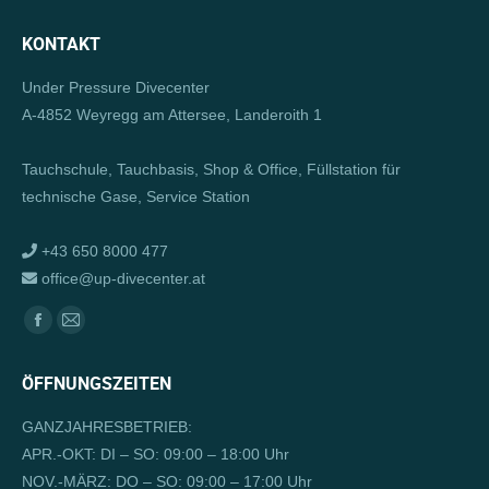
KONTAKT
Under Pressure Divecenter
A-4852 Weyregg am Attersee, Landeroith 1
Tauchschule, Tauchbasis, Shop & Office, Füllstation für
technische Gase, Service Station
+43 650 8000 477
office@up-divecenter.at
Finden Sie uns auf:
Facebook
E-
page
Mail
ÖFFNUNGSZEITEN
opens
page
in
opens
GANZJAHRESBETRIEB:
new
in
APR.-OKT: DI – SO: 09:00 – 18:00 Uhr
window
new
NOV.-MÄRZ: DO – SO: 09:00 – 17:00 Uhr