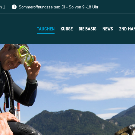
h 1
Sommeröffnungszeiten: Di - So von 9 -18 Uhr
TAUCHEN
KURSE
DIE BASIS
NEWS
2ND-HA
TAUCHEN
KURSE
DIE BASIS
NEWS
2ND-HA