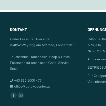
KONTAKT
ÖFFNUNGS
Under Pressure Divecenter
GANZJAHRE
A-4852 Weyregg am Attersee, Landeroith 1
APR.-OKT: D
NOV.-MÄRZ:
Tauchschule, Tauchbasis, Shop & Office,
An Feier un
Füllstation für technische Gase, Service
BETRIEBSUR
Station
Für Gruppe
+43 650 8000 477
Vereinbarun
office@up-divecenter.at
Finden Sie uns auf:
Facebook
E-
page
Mail