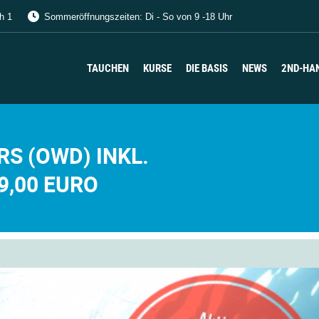
h 1
Sommeröffnungszeiten: Di - So von 9 -18 Uhr
TAUCHEN
KURSE
DIE BASIS
NEWS
2ND-HA
TAUCHEN
KURSE
DIE BASIS
NEWS
2ND-HA
S (OWD) INKL.
,00 EURO