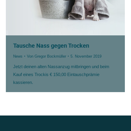
Tausche Nass gegen Trocken
News
Von
Gregor Bockmüller
5. November 2019
Jetzt deinen alten Nassanzug mitbringen und beim
Kauf eines Trockis € 150,00 Eintauschprämie
kassieren.