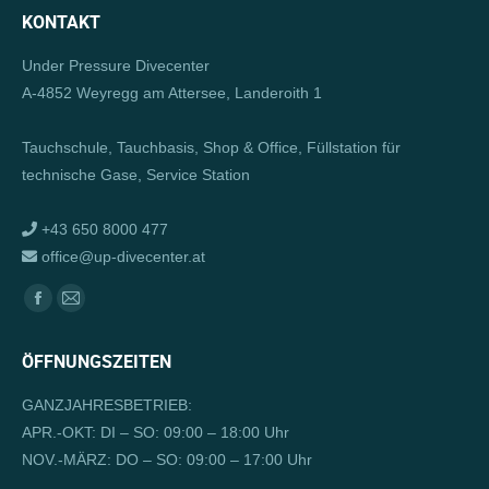
KONTAKT
Under Pressure Divecenter
A-4852 Weyregg am Attersee, Landeroith 1
Tauchschule, Tauchbasis, Shop & Office, Füllstation für
technische Gase, Service Station
+43 650 8000 477
office@up-divecenter.at
Finden Sie uns auf:
Facebook
E-
page
Mail
ÖFFNUNGSZEITEN
opens
page
in
opens
GANZJAHRESBETRIEB:
new
in
APR.-OKT: DI – SO: 09:00 – 18:00 Uhr
window
new
NOV.-MÄRZ: DO – SO: 09:00 – 17:00 Uhr
window