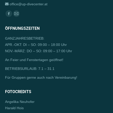
office@up-divecenter.at
Finden Sie uns auf:
Facebook
E-
page
Mail
ÖFFNUNGSZEITEN
opens
page
in
opens
GANZJAHRESBETRIEB:
new
in
APR.-OKT: DI – SO: 09:00 – 18:00 Uhr
window
new
NOV.-MÄRZ: DO – SO: 09:00 – 17:00 Uhr
window
An Feier und Fenstertagen geöffnet!
BETRIEBSURLAUB: 7.1 – 31.1
Für Gruppen gerne auch nach Vereinbarung!
FOTOCREDITS
Angelika Neuhofer
Harald Hois