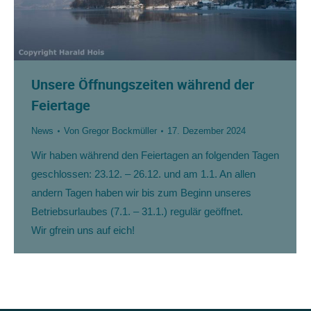
Unsere Öffnungszeiten während der
Feiertage
News
Von
Gregor Bockmüller
17. Dezember 2024
Wir haben während den Feiertagen an folgenden Tagen
geschlossen: 23.12. – 26.12. und am 1.1. An allen
andern Tagen haben wir bis zum Beginn unseres
Betriebsurlaubes (7.1. – 31.1.) regulär geöffnet.
Wir gfrein uns auf eich!