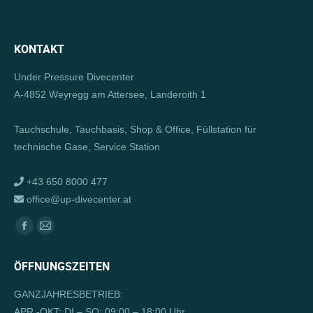
KONTAKT
Under Pressure Divecenter
A-4852 Weyregg am Attersee, Landeroith 1
Tauchschule, Tauchbasis, Shop & Office, Füllstation für
technische Gase, Service Station
+43 650 8000 477
office@up-divecenter.at
Finden Sie uns auf:
Facebook
E-
page
Mail
ÖFFNUNGSZEITEN
opens
page
in
opens
GANZJAHRESBETRIEB:
new
in
APR.-OKT: DI – SO: 09:00 – 18:00 Uhr