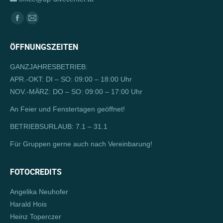
Finden Sie uns auf:
Facebook
E-
page
Mail
ÖFFNUNGSZEITEN
opens
page
in
opens
GANZJAHRESBETRIEB:
new
in
APR.-OKT: DI – SO: 09:00 – 18:00 Uhr
window
new
NOV.-MÄRZ: DO – SO: 09:00 – 17:00 Uhr
window
An Feier und Fenstertagen geöffnet!
BETRIEBSURLAUB: 7.1 – 31.1
Für Gruppen gerne auch nach Vereinbarung!
FOTOCREDITS
Angelika Neuhofer
Harald Hois
Heinz Toperczer