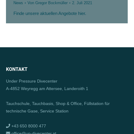
News
Von
Gregor Bockmüller
2. Juli 2021
Finde unsere aktuellen Angebote hier.
KONTAKT
Under Pressure Divecenter
A-4852 Weyregg am Attersee, Landeroith 1
Tauchschule, Tauchbasis, Shop & Office, Füllstation für
technische Gase, Service Station
+43 650 8000 477
office@up-divecenter.at