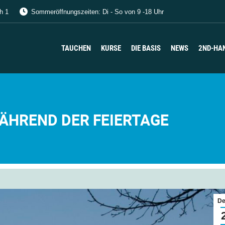
h 1
Sommeröffnungszeiten: Di - So von 9 -18 Uhr
TAUCHEN
KURSE
DIE BASIS
NEWS
2ND-HA
TAUCHEN
KURSE
DIE BASIS
NEWS
2ND-HA
ÄHREND DER FEIERTAGE
De