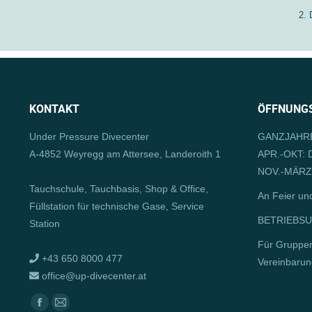
2.
KONTAKT
ÖFFNUNGS
Under Pressure Divecenter
GANZJAHRE
A-4852 Weyregg am Attersee, Landeroith 1
APR.-OKT: D
NOV.-MÄRZ:
Tauchschule, Tauchbasis, Shop & Office,
An Feier un
Füllstation für technische Gase, Service
BETRIEBSUR
Station
Für Gruppe
+43 650 8000 477
Vereinbarun
office@up-divecenter.at
Finden Sie uns auf:
Facebook
E-