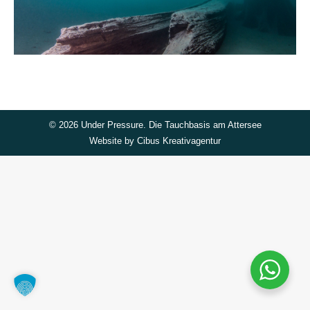
©
2026 Under Pressure. Die Tauchbasis am Attersee
Website by
Cibus Kreativagentur