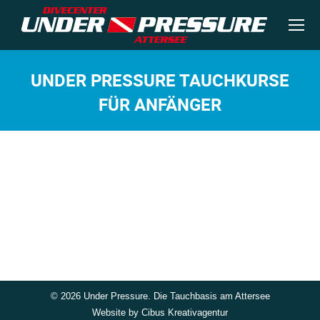
UNDER PRESSURE TAUCHKURSE
FÜR ANFÄNGER
Sie befinden sich hier:
©
2026 Under Pressure. Die Tauchbasis am Attersee
Website by
Cibus Kreativagentur