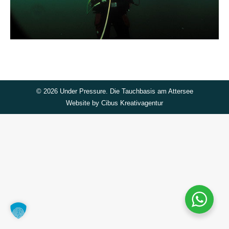
©
2026 Under Pressure. Die Tauchbasis am Attersee
Website by
Cibus Kreativagentur