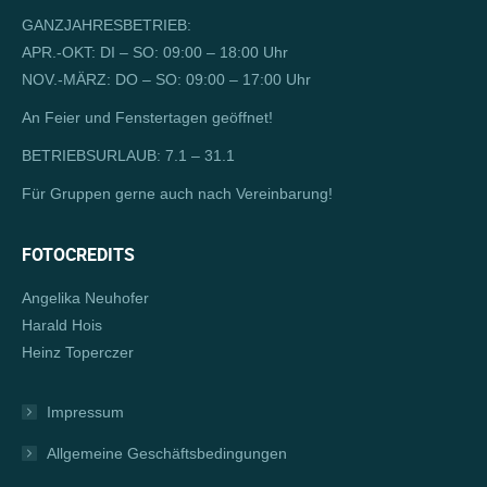
in
opens
GANZJAHRESBETRIEB:
new
in
APR.-OKT: DI – SO: 09:00 – 18:00 Uhr
window
new
NOV.-MÄRZ: DO – SO: 09:00 – 17:00 Uhr
window
An Feier und Fenstertagen geöffnet!
BETRIEBSURLAUB: 7.1 – 31.1
Für Gruppen gerne auch nach Vereinbarung!
FOTOCREDITS
Angelika Neuhofer
Harald Hois
Heinz Toperczer
Impressum
Allgemeine Geschäftsbedingungen