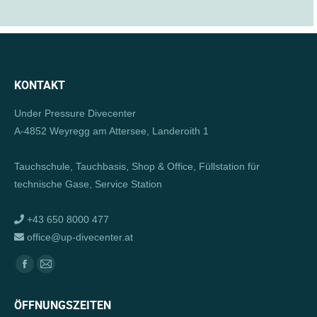
KONTAKT
Under Pressure Divecenter
A-4852 Weyregg am Attersee, Landeroith 1
Tauchschule, Tauchbasis, Shop & Office, Füllstation für
technische Gase, Service Station
+43 650 8000 477
office@up-divecenter.at
Finden Sie uns auf:
Facebook
E-
page
Mail
ÖFFNUNGSZEITEN
opens
page