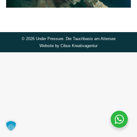
©
2026 Under Pressure. Die Tauchbasis am Attersee
Website by
Cibus Kreativagentur