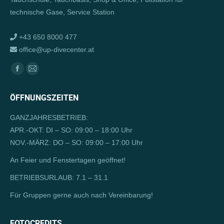
technische Gase, Service Station
+43 650 8000 477
office@up-divecenter.at
Finden Sie uns auf:
Facebook
E-
page
Mail
ÖFFNUNGSZEITEN
opens
page
in
opens
GANZJAHRESBETRIEB:
new
in
APR.-OKT: DI – SO: 09:00 – 18:00 Uhr
window
new
NOV.-MÄRZ: DO – SO: 09:00 – 17:00 Uhr
window
An Feier und Fenstertagen geöffnet!
BETRIEBSURLAUB: 7.1 – 31.1
Für Gruppen gerne auch nach Vereinbarung!
FOTOCREDITS