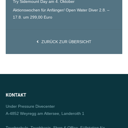
Try Sidemount Day am 4. Oktober
Aktionswochen für Anfänger/ Open Water Diver 2.8. –
17.8. um 299,00 Euro
ZURÜCK ZUR ÜBERSICHT
KONTAKT
Under Pressure Divecenter
A-4852 Weyregg am Attersee, Landeroith 1
Tauchschule, Tauchbasis, Shop & Office, Füllstation für