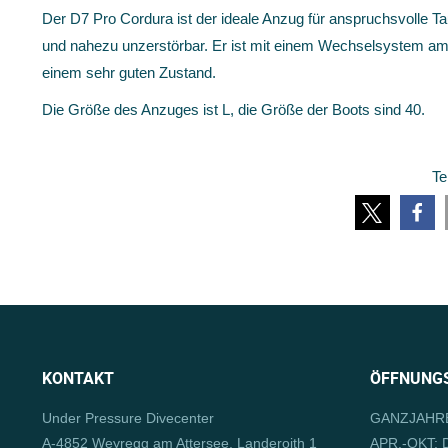
Der D7 Pro Cordura ist der ideale Anzug für anspruchsvolle Ta
und nahezu unzerstörbar. Er ist mit einem Wechselsystem am 
einem sehr guten Zustand.
Die Größe des Anzuges ist L, die Größe der Boots sind 40.
Te
KONTAKT
ÖFFNUNGS
Under Pressure Divecenter
GANZJAHRE
A-4852 Weyregg am Attersee, Landeroith 1
APR.-OKT: D