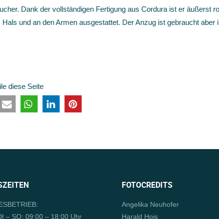
ucher. Dank der vollständigen Fertigung aus Cordura ist er äußerst r
Hals und an den Armen ausgestattet. Der Anzug ist gebraucht aber 
ile diese Seite
ZEITEN
FOTOCREDITS
SBETRIEB:
Angelika Neuhofer
I – SO: 09:00 – 18:00 Uhr
Harald Hois