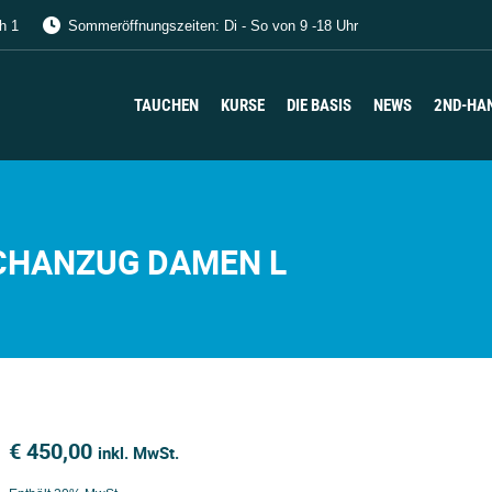
h 1
Sommeröffnungszeiten: Di - So von 9 -18 Uhr
TAUCHEN
KURSE
DIE BASIS
NEWS
2ND-HA
TAUCHEN
KURSE
DIE BASIS
NEWS
2ND-HA
CHANZUG DAMEN L
€
450,00
inkl. MwSt.