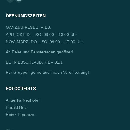
Facebook
E-
page
Mail
ÖFFNUNGSZEITEN
opens
page
in
opens
GANZJAHRESBETRIEB:
new
in
APR.-OKT: DI – SO: 09:00 – 18:00 Uhr
window
new
NOV.-MÄRZ: DO – SO: 09:00 – 17:00 Uhr
window
An Feier und Fenstertagen geöffnet!
BETRIEBSURLAUB: 7.1 – 31.1
Für Gruppen gerne auch nach Vereinbarung!
FOTOCREDITS
Angelika Neuhofer
Harald Hois
Heinz Toperczer