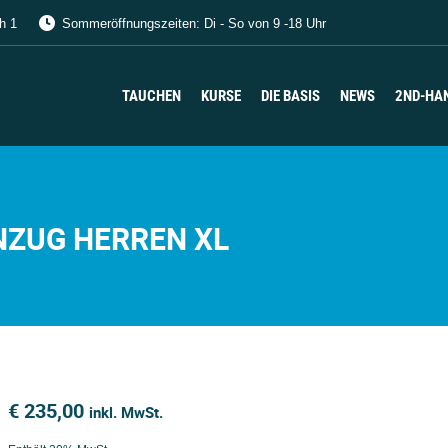
h 1
Sommeröffnungszeiten: Di - So von 9 -18 Uhr
TAUCHEN
KURSE
DIE BASIS
NEWS
2ND-HA
TAUCHEN
KURSE
DIE BASIS
NEWS
2ND-HA
ZUG HERREN XL
€
235,00
inkl. MwSt.