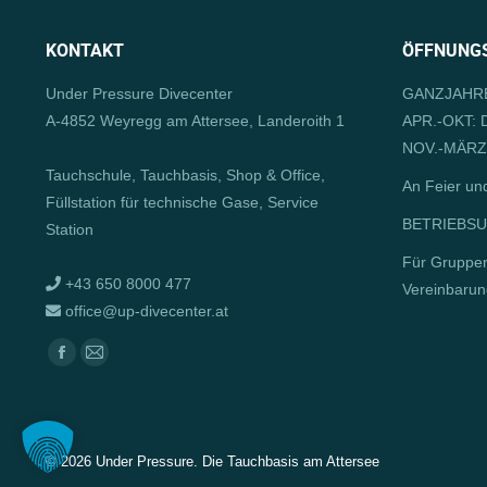
KONTAKT
ÖFFNUNGS
Under Pressure Divecenter
GANZJAHRE
A-4852 Weyregg am Attersee, Landeroith 1
APR.-OKT: D
NOV.-MÄRZ:
Tauchschule, Tauchbasis, Shop & Office,
An Feier un
Füllstation für technische Gase, Service
BETRIEBSUR
Station
Für Gruppe
+43 650 8000 477
Vereinbarun
office@up-divecenter.at
Finden Sie uns auf:
Facebook
E-
page
Mail
opens
page
in
opens
©
2026 Under Pressure. Die Tauchbasis am Attersee
new
in