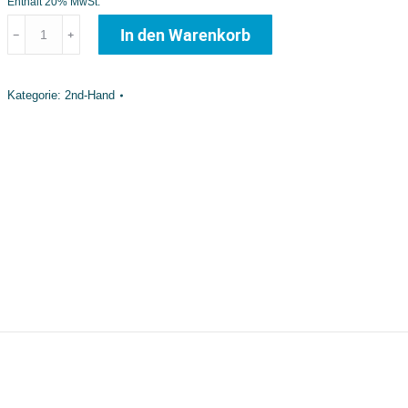
Enthält 20% MwSt.
Subgear
In den Warenkorb
﹣
﹢
Trockentauchanzug
Herren
Kategorie:
2nd-Hand
XL
Menge