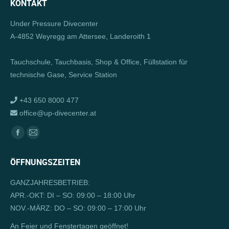
KONTAKT
Under Pressure Divecenter
A-4852 Weyregg am Attersee, Landeroith 1
Tauchschule, Tauchbasis, Shop & Office, Füllstation für
technische Gase, Service Station
+43 650 8000 477
office@up-divecenter.at
Finden Sie uns auf:
Facebook
E-
page
Mail
ÖFFNUNGSZEITEN
opens
page
in
opens
GANZJAHRESBETRIEB:
new
in
APR.-OKT: DI – SO: 09:00 – 18:00 Uhr
window
new
NOV.-MÄRZ: DO – SO: 09:00 – 17:00 Uhr
window
An Feier und Fenstertagen geöffnet!