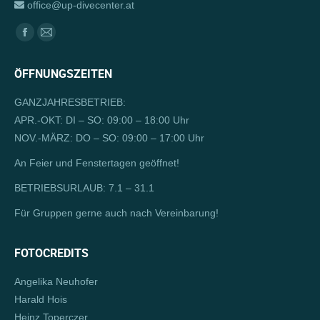
office@up-divecenter.at
Finden Sie uns auf:
Facebook
E-
page
Mail
ÖFFNUNGSZEITEN
opens
page
in
opens
GANZJAHRESBETRIEB:
new
in
APR.-OKT: DI – SO: 09:00 – 18:00 Uhr
window
new
NOV.-MÄRZ: DO – SO: 09:00 – 17:00 Uhr
window
An Feier und Fenstertagen geöffnet!
BETRIEBSURLAUB: 7.1 – 31.1
Für Gruppen gerne auch nach Vereinbarung!
FOTOCREDITS
Angelika Neuhofer
Harald Hois
Heinz Toperczer