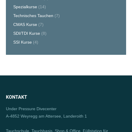
Spezialkurse
(14)
Technisches Tauchen
(7)
CMAS Kurse
(7)
SDI/TDI Kurse
(8)
SSI Kurse
(4)
KONTAKT
Under Pressure Divecenter
A-4852 Weyregg am Attersee, Landeroith 1
Tauchschule, Tauchbasis, Shop & Office, Füllstation für