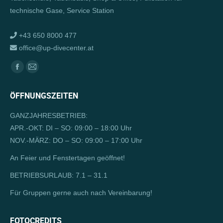
technische Gase, Service Station
+43 650 8000 477
office@up-divecenter.at
Finden Sie uns auf:
Facebook
E-
page
Mail
ÖFFNUNGSZEITEN
opens
page
in
opens
GANZJAHRESBETRIEB:
new
in
APR.-OKT: DI – SO: 09:00 – 18:00 Uhr
window
new
NOV.-MÄRZ: DO – SO: 09:00 – 17:00 Uhr
window
An Feier und Fenstertagen geöffnet!
BETRIEBSURLAUB: 7.1 – 31.1
Für Gruppen gerne auch nach Vereinbarung!
FOTOCREDITS