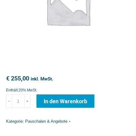
€
255,00
inkl. MwSt.
Enthält 20% MwSt.
Ganztagestour
In den Warenkorb
﹣
﹢
Fluss-
&
Kategorie:
Pauschalen & Angebote
Gumpentauchen
Menge