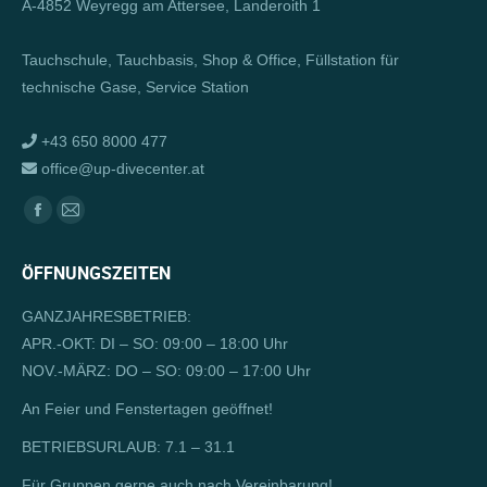
A-4852 Weyregg am Attersee, Landeroith 1
Tauchschule, Tauchbasis, Shop & Office, Füllstation für
technische Gase, Service Station
+43 650 8000 477
office@up-divecenter.at
Finden Sie uns auf:
Facebook
E-
page
Mail
ÖFFNUNGSZEITEN
opens
page
in
opens
GANZJAHRESBETRIEB:
new
in
APR.-OKT: DI – SO: 09:00 – 18:00 Uhr
window
new
NOV.-MÄRZ: DO – SO: 09:00 – 17:00 Uhr
window
An Feier und Fenstertagen geöffnet!
BETRIEBSURLAUB: 7.1 – 31.1
Für Gruppen gerne auch nach Vereinbarung!