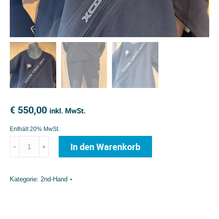
€
550,00
inkl. MwSt.
Enthält 20% MwSt.
Bare
In den Warenkorb
﹣
﹢
XCD2
Tech
Kategorie:
2nd-Hand
Dry
Herren
XXL