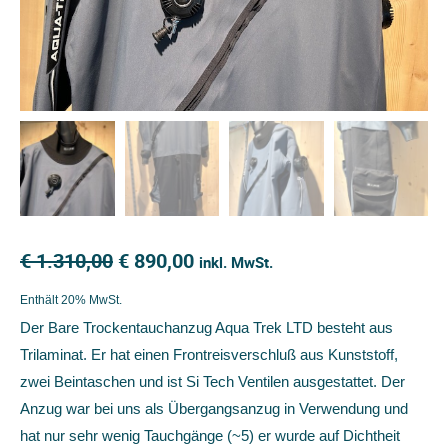
Ursprünglicher
Aktueller
€
1.310,00
€
890,00
inkl. MwSt.
Preis
Preis
Enthält 20% MwSt.
war:
ist:
Der Bare Trockentauchanzug Aqua Trek LTD besteht aus
€ 1.310,00
€ 890,00.
Trilaminat. Er hat einen Frontreisverschluß aus Kunststoff,
zwei Beintaschen und ist Si Tech Ventilen ausgestattet. Der
Anzug war bei uns als Übergangsanzug in Verwendung und
hat nur sehr wenig Tauchgänge (~5) er wurde auf Dichtheit