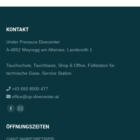
KONTAKT
Under Pressure Divecenter
A-4852 Weyregg am Attersee, Landeroith 1
Tauchschule, Tauchbasis, Shop & Office, Füllstation für
technische Gase, Service Station
+43 650 8000 477
office@up-divecenter.at
Finden Sie uns auf:
Facebook
E-
page
Mail
ÖFFNUNGSZEITEN
opens
page
in
opens
GANZJAHRESBETRIEB: