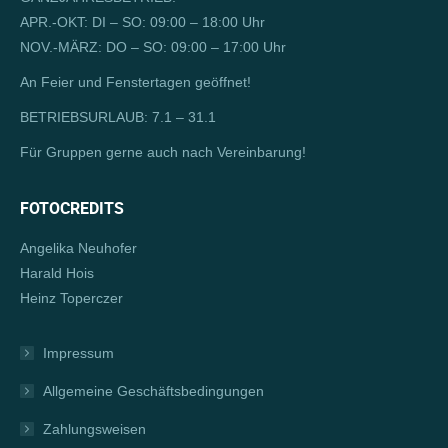
new
in
APR.-OKT: DI – SO: 09:00 – 18:00 Uhr
window
new
NOV.-MÄRZ: DO – SO: 09:00 – 17:00 Uhr
window
An Feier und Fenstertagen geöffnet!
BETRIEBSURLAUB: 7.1 – 31.1
Für Gruppen gerne auch nach Vereinbarung!
FOTOCREDITS
Angelika Neuhofer
Harald Hois
Heinz Toperczer
Impressum
Allgemeine Geschäftsbedingungen
Zahlungsweisen