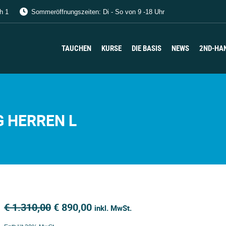
h 1
Sommeröffnungszeiten: Di - So von 9 -18 Uhr
TAUCHEN
KURSE
DIE BASIS
NEWS
2ND-HA
TAUCHEN
KURSE
DIE BASIS
NEWS
2ND-HA
 HERREN L
Ursprünglicher
Aktueller
€
1.310,00
€
890,00
inkl. MwSt.
Preis
Preis