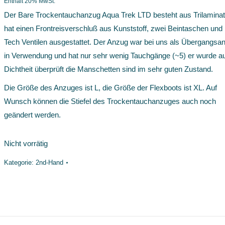
Enthält 20% MwSt.
war:
ist:
Der Bare Trockentauchanzug Aqua Trek LTD besteht aus Trilaminat
€ 1.310,00
€ 890,00.
hat einen Frontreisverschluß aus Kunststoff, zwei Beintaschen und i
Tech Ventilen ausgestattet. Der Anzug war bei uns als Übergangsa
in Verwendung und hat nur sehr wenig Tauchgänge (~5) er wurde a
Dichtheit überprüft die Manschetten sind im sehr guten Zustand.
Die Größe des Anzuges ist L, die Größe der Flexboots ist XL. Auf
Wunsch können die Stiefel des Trockentauchanzuges auch noch
geändert werden.
Nicht vorrätig
Kategorie:
2nd-Hand