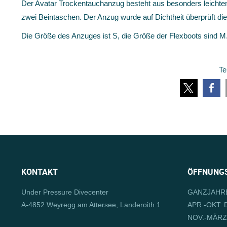
Der Avatar Trockentauchanzug besteht aus besonders leichten u
zwei Beintaschen. Der Anzug wurde auf Dichtheit überprüft d
Die Größe des Anzuges ist S, die Größe der Flexboots sind M
Te
KONTAKT
ÖFFNUNGS
Under Pressure Divecenter
GANZJAHRE
A-4852 Weyregg am Attersee, Landeroith 1
APR.-OKT: D
NOV.-MÄRZ: