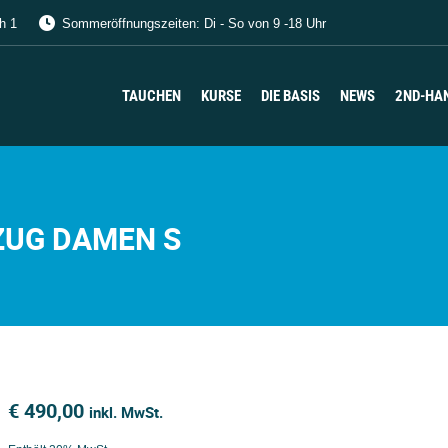
h 1
Sommeröffnungszeiten: Di - So von 9 -18 Uhr
TAUCHEN
KURSE
DIE BASIS
NEWS
2ND-HA
TAUCHEN
KURSE
DIE BASIS
NEWS
2ND-HA
UG DAMEN S
€
490,00
inkl. MwSt.