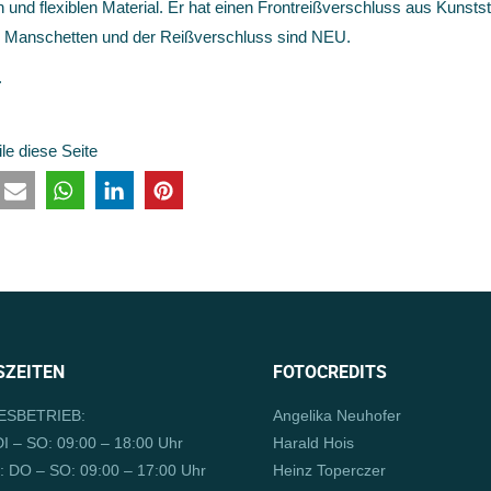
nd flexiblen Material. Er hat einen Frontreißverschluss aus Kunstst
ie Manschetten und der Reißverschluss sind NEU.
.
ile diese Seite
ZEITEN
FOTOCREDITS
SBETRIEB:
Angelika Neuhofer
I – SO: 09:00 – 18:00 Uhr
Harald Hois
 DO – SO: 09:00 – 17:00 Uhr
Heinz Toperczer