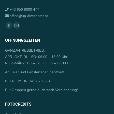
+43 650 8000 477
office@up-divecenter.at
Finden Sie uns auf:
Facebook
E-
page
Mail
ÖFFNUNGSZEITEN
opens
page
in
opens
GANZJAHRESBETRIEB:
new
in
APR.-OKT: DI – SO: 09:00 – 18:00 Uhr
window
new
NOV.-MÄRZ: DO – SO: 09:00 – 17:00 Uhr
window
An Feier und Fenstertagen geöffnet!
BETRIEBSURLAUB: 7.1 – 31.1
Für Gruppen gerne auch nach Vereinbarung!
FOTOCREDITS