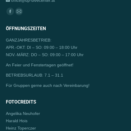
office@up-divecenter.at
Finden Sie uns auf:
Facebook
E-
page
Mail
ÖFFNUNGSZEITEN
opens
page
in
opens
GANZJAHRESBETRIEB:
new
in
APR.-OKT: DI – SO: 09:00 – 18:00 Uhr
window
new
NOV.-MÄRZ: DO – SO: 09:00 – 17:00 Uhr
window
An Feier und Fenstertagen geöffnet!
BETRIEBSURLAUB: 7.1 – 31.1
Für Gruppen gerne auch nach Vereinbarung!
FOTOCREDITS
Angelika Neuhofer
Harald Hois
Heinz Toperczer