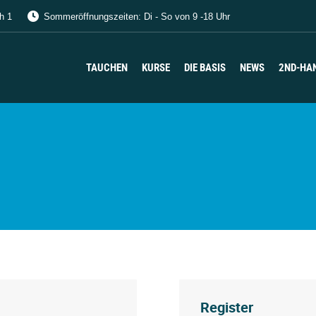
h 1
Sommeröffnungszeiten: Di - So von 9 -18 Uhr
TAUCHEN
KURSE
DIE BASIS
NEWS
2ND-HA
TAUCHEN
KURSE
DIE BASIS
NEWS
2ND-HA
Register