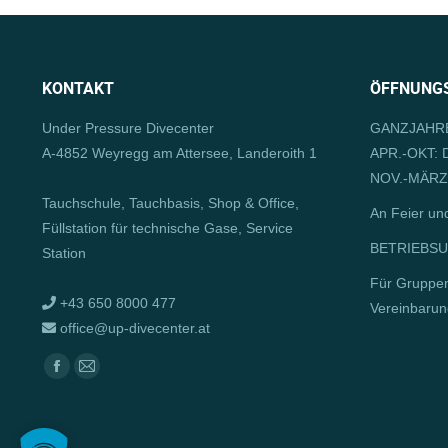
KONTAKT
ÖFFNUNGS
Under Pressure Divecenter
GANZJAHRE
A-4852 Weyregg am Attersee, Landeroith 1
APR.-OKT: D
NOV.-MÄRZ:
Tauchschule, Tauchbasis, Shop & Office,
An Feier un
Füllstation für technische Gase, Service
BETRIEBSUR
Station
Für Gruppe
+43 650 8000 477
Vereinbarun
office@up-divecenter.at
Finden Sie uns auf:
Facebook
E-
page
Mail
opens
page