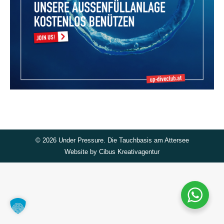
©
2026 Under Pressure. Die Tauchbasis am Attersee
Website by
Cibus Kreativagentur