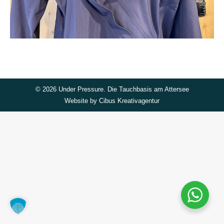
©
2026 Under Pressure. Die Tauchbasis am Attersee
Website by
Cibus Kreativagentur