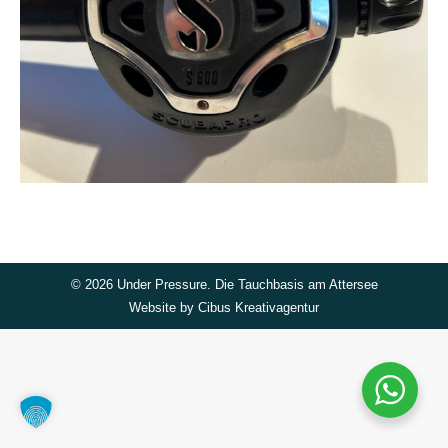
©
2026 Under Pressure. Die Tauchbasis am Attersee
Website by
Cibus Kreativagentur