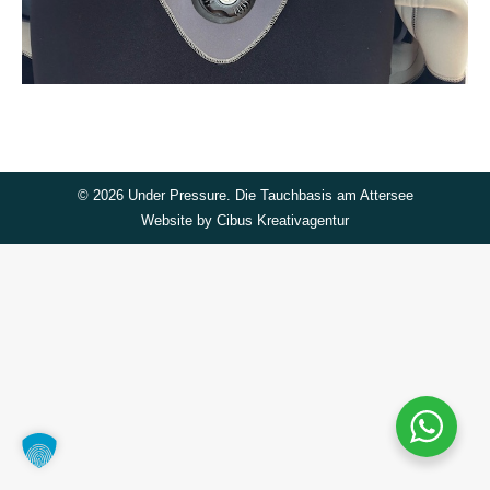
©
2026 Under Pressure. Die Tauchbasis am Attersee
Website by
Cibus Kreativagentur