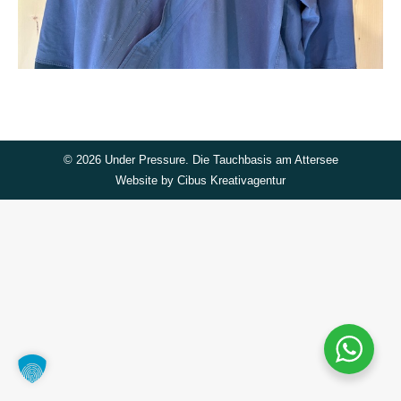
©
2026 Under Pressure. Die Tauchbasis am Attersee
Website by
Cibus Kreativagentur