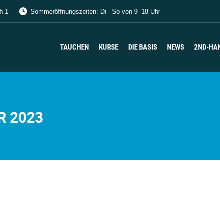
h 1
Sommeröffnungszeiten: Di - So von 9 -18 Uhr
TAUCHEN
KURSE
DIE BASIS
NEWS
2ND-HA
TAUCHEN
KURSE
DIE BASIS
NEWS
2ND-HA
R 2023