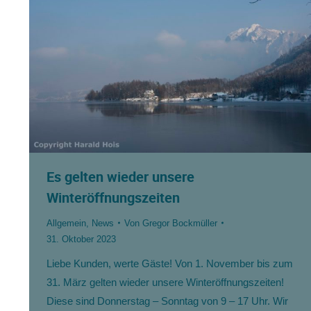
Es gelten wieder unsere
Winteröffnungszeiten
Allgemein
,
News
Von
Gregor Bockmüller
31. Oktober 2023
Liebe Kunden, werte Gäste! Von 1. November bis zum
31. März gelten wieder unsere Winteröffnungszeiten!
Diese sind Donnerstag – Sonntag von 9 – 17 Uhr. Wir