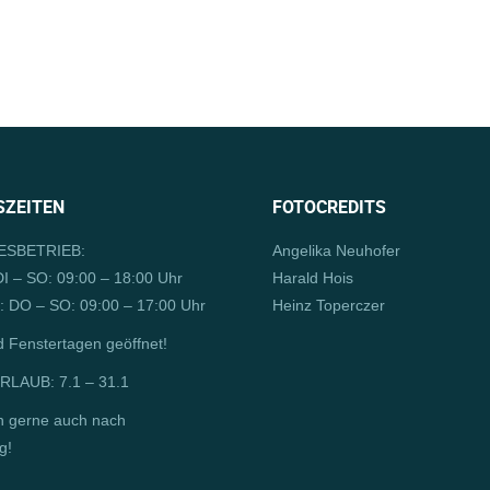
ZEITEN
FOTOCREDITS
SBETRIEB:
Angelika Neuhofer
I – SO: 09:00 – 18:00 Uhr
Harald Hois
 DO – SO: 09:00 – 17:00 Uhr
Heinz Toperczer
d Fenstertagen geöffnet!
LAUB: 7.1 – 31.1
n gerne auch nach
g!