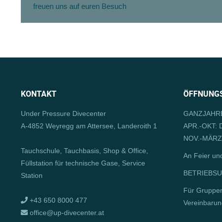
freuen uns auf euren Besuch
KONTAKT
ÖFFNUNGS
Under Pressure Divecenter
GANZJAHRE
A-4852 Weyregg am Attersee, Landeroith 1
APR.-OKT: D
NOV.-MÄRZ:
Tauchschule, Tauchbasis, Shop & Office,
An Feier un
Füllstation für technische Gase, Service
BETRIEBSUR
Station
Für Gruppe
+43 650 8000 477
Vereinbarun
office@up-divecenter.at