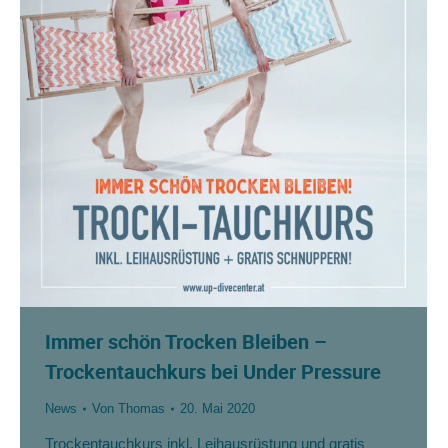
Immer schön Trocken Bleiben –
Trockentauchkurs bei Under Pressure
News
Von
Thomas
20. Mai 2020
Trockentauchkurs inkl. Leihausrüstung und gratis