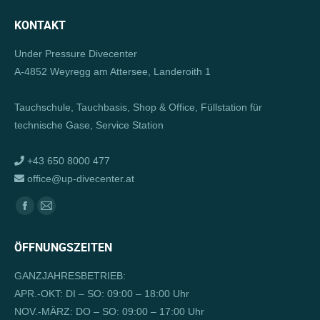
KONTAKT
Under Pressure Divecenter
A-4852 Weyregg am Attersee, Landeroith 1
Tauchschule, Tauchbasis, Shop & Office, Füllstation für
technische Gase, Service Station
+43 650 8000 477
office@up-divecenter.at
Finden Sie uns auf:
Facebook
E-
page
Mail
ÖFFNUNGSZEITEN
opens
page
in
opens
GANZJAHRESBETRIEB:
new
in
APR.-OKT: DI – SO: 09:00 – 18:00 Uhr
window
new
NOV.-MÄRZ: DO – SO: 09:00 – 17:00 Uhr