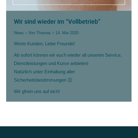
Wir sind wieder im “Vollbetrieb”
News
Von
Thomas
14. Mai 2020
Werte Kunden, Liebe Freunde!
Ab sofort können wir euch wieder all unseren Service,
Dienstleistungen und Kurse anbieten!
Natürlich unter Einhaltung aller
Sicherheitsbestimmungen 😉
Wir gfrein uns auf eich!